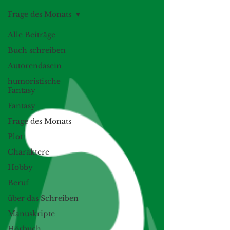
Frage des Monats
Alle Beiträge
Buch schreiben
Autorendasein
humoristische
Fantasy
Fantasy
Frage des Monats
Plot
Charaktere
Hobby
Beruf
über das Schreiben
Manuskripte
Hörbuch