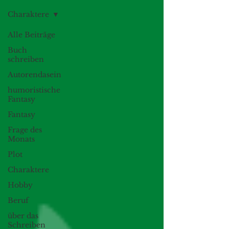
Charaktere
Alle Beiträge
Buch
schreiben
Autorendasein
humoristische
Fantasy
Fantasy
Frage des
Monats
Plot
Charaktere
Hobby
Beruf
über das
Schreiben