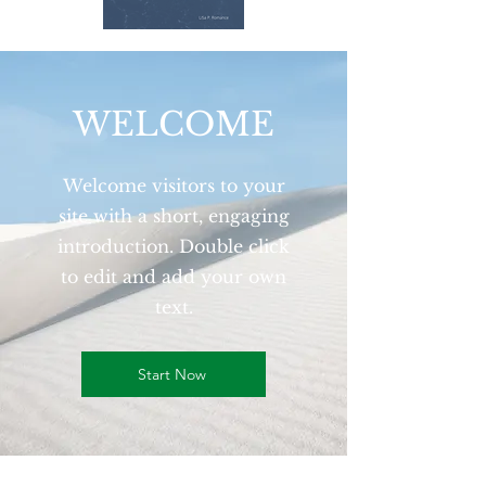
WELCOME
Welcome visitors to your
site with a short, engaging
introduction. Double click
to edit and add your own
text.
Start Now