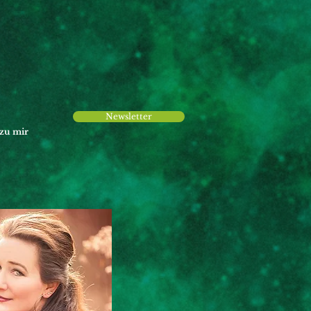
Newsletter
zu mir