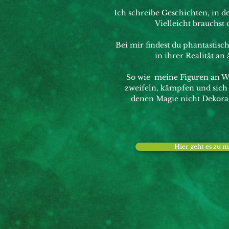
Ich schreibe Geschichten, in d
Vielleicht brauchst
Bei mir findest du phantastisc
in ihrer Realität a
So wie meine Figuren an W
zweifeln, kämpfen und sich 
denen Magie nicht Dekorati
Hier geht es zu 