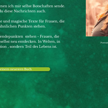
enen ich mir selbst Botschaften sende.
 du diese Nachrichten auch.
he und magische Texte für Frauen, die
n ähnlichen Punkten stehen.
endepunkten stehen - Frauen, die
selbst neu entdecken. In Welten, in
Portrai
on , sondern Teil des Lebens ist.
meinem neuesten Buch